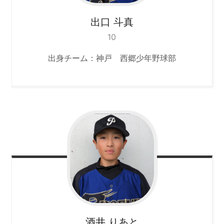
出口
斗真
10
出身チーム：神戸 西郷少年野球部
酒井
りあと