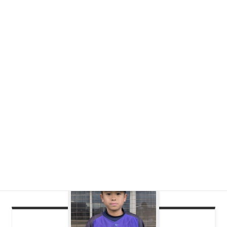
増田
凰介
8
出身チーム：神戸 西郷少年野球部