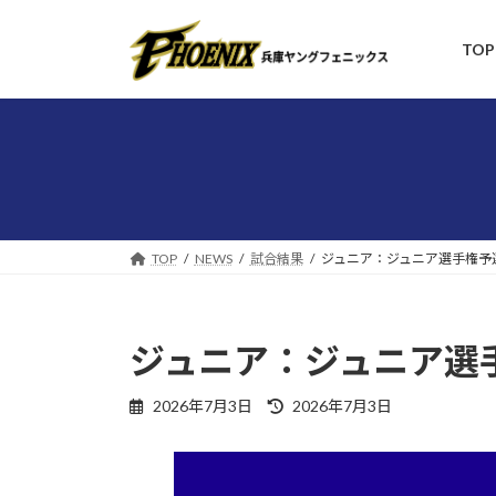
コ
ナ
ン
ビ
TOP
テ
ゲ
ン
ー
ツ
シ
へ
ョ
ス
ン
キ
に
ッ
移
プ
動
TOP
NEWS
試合結果
ジュニア：ジュニア選手権予
ジュニア：ジュニア選
最
2026年7月3日
2026年7月3日
終
更
新
日