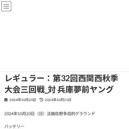
コ
ナ
ン
ビ
テ
ゲ
ン
ー
ツ
シ
へ
ョ
NEWS
ス
ン
キ
に
ッ
移
プ
動
TOP
NEWS
試合結果
レギュラー：第32回西関西秋季大会三回戦_対 兵庫夢前ヤング
レギュラー：第32回西関西秋季
大会三回戦_対 兵庫夢前ヤング
最
2024年10月20日
2024年10月21日
終
更
2024年10月20日（日）淡路佐野多目的グラウンド
新
日
時
バッテリー