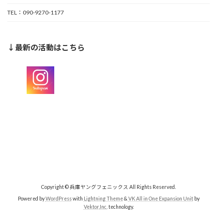
TEL：090-9270-1177
↓最新の活動はこちら
Copyright © 兵庫ヤングフェニックス All Rights Reserved.
Powered by
WordPress
with
Lightning Theme
&
VK All in One Expansion Unit
by
Vektor,Inc.
technology.