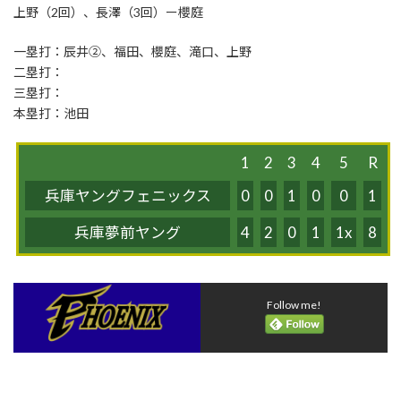
:
上野（2回）、長澤（3回）ー櫻庭
一塁打：辰井②、福田、櫻庭、滝口、上野
二塁打：
三塁打：
本塁打：池田
1
2
3
4
5
R
兵庫ヤングフェニックス
0
0
1
0
0
1
兵庫夢前ヤング
4
2
0
1
1x
8
Follow me!