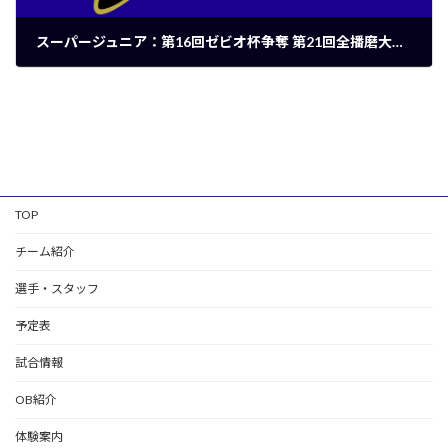
スーパージュニア：第16回ゼビオ杯争奪 第21回全播磨大会 _対 ヤング佐用スターズ
2024年7月7日
TOP
チーム紹介
選手・スタッフ
予定表
試合情報
OB紹介
体験案内