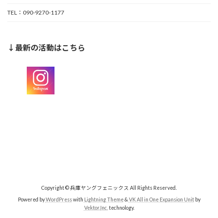
TEL：090-9270-1177
↓最新の活動はこちら
Copyright © 兵庫ヤングフェニックス All Rights Reserved.
Powered by
WordPress
with
Lightning Theme
&
VK All in One Expansion Unit
by
Vektor,Inc.
technology.