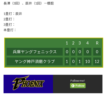
:
長澤（3回）、辰井（1回）－櫻庭
1塁打：辰井
2塁打：
3塁打：
本塁打：
1
2
3
4
R
兵庫ヤングフェニックス
0
0
0
0
0
ヤング神戸須磨クラブ
1
0
1
10
12
Follow me!