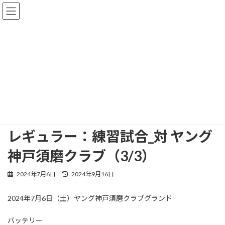
コ
ナ
ン
ビ
テ
ゲ
ン
ー
ツ
シ
へ
ョ
NEWS
ス
ン
キ
に
ッ
移
プ
動
TOP
NEWS
試合結果
レギュラー：練習試合_対 ヤング神戸須磨クラブ（3/3）
レギュラー：練習試合_対 ヤング
神戸須磨クラブ（3/3）
最
2024年7月6日
2024年9月16日
終
更
2024年7月6日（土）ヤング神戸須磨クラブグランド
新
日
時
バッテリー