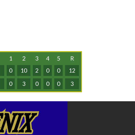
1
2
3
4
5
R
0
10
2
0
0
12
0
3
0
0
0
3