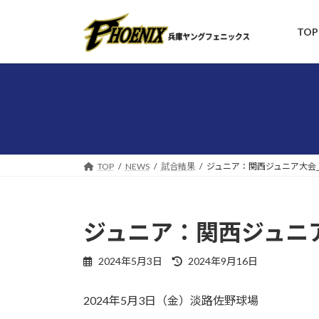
コ
ナ
ン
ビ
TOP
テ
ゲ
ン
ー
ツ
シ
へ
ョ
ス
ン
キ
に
ッ
移
プ
動
TOP
NEWS
試合結果
ジュニア：関西ジュニア大会_
ジュニア：関西ジュニア
最
2024年5月3日
2024年9月16日
終
更
2024年5月3日（金）淡路佐野球場
新
日