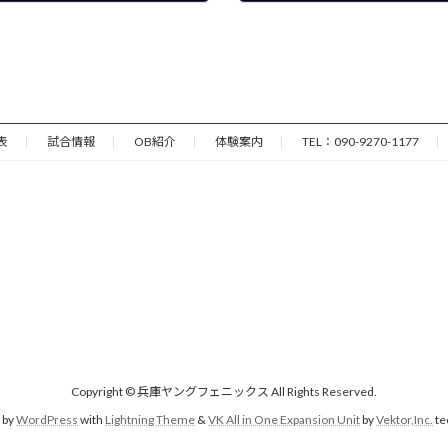
2024年5月3日
表
試合情報
OB紹介
体験案内
TEL：090-9270-1177
Copyright © 兵庫ヤングフェニックス All Rights Reserved.
 by
WordPress
with
Lightning Theme
&
VK All in One Expansion Unit
by
Vektor,Inc.
te