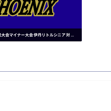
ジュニア：第29回大阪鶴見大会マイナー大会 伊丹リトルシニア 対 兵庫ヤングフェニックス