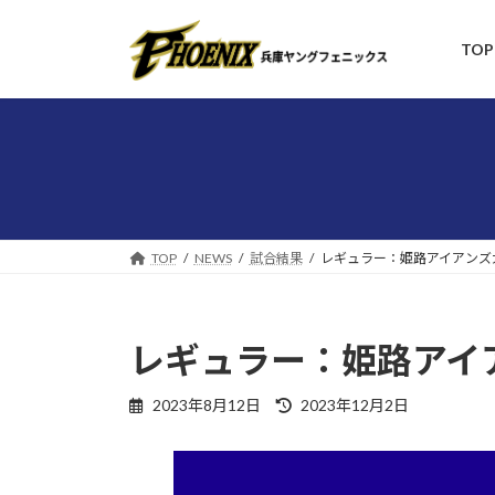
コ
ナ
ン
ビ
TOP
テ
ゲ
ン
ー
ツ
シ
へ
ョ
ス
ン
キ
に
ッ
移
プ
動
TOP
NEWS
試合結果
レギュラー：姫路アイアンズ
レギュラー：姫路アイ
最
2023年8月12日
2023年12月2日
終
更
新
日