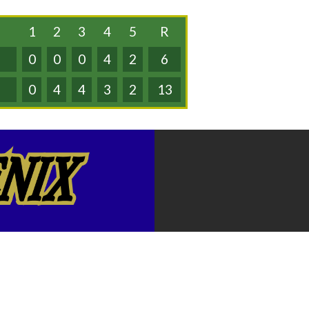
1
2
3
4
5
R
0
0
0
4
2
6
0
4
4
3
2
13