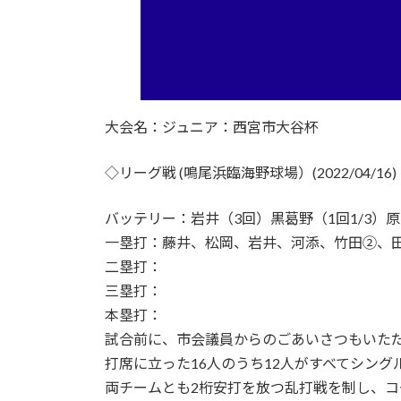
大会名：ジュニア：西宮市大谷杯
◇リーグ戦 (鳴尾浜臨海野球場）(2022/04/16)
バッテリー：岩井（3回）黒葛野（1回1/3）原
一塁打：藤井、松岡、岩井、河添、竹田②、
二塁打：
三塁打：
本塁打：
試合前に、市会議員からのごあいさつもいただ
打席に立った16人のうち12人がすべてシング
両チームとも2桁安打を放つ乱打戦を制し、コ