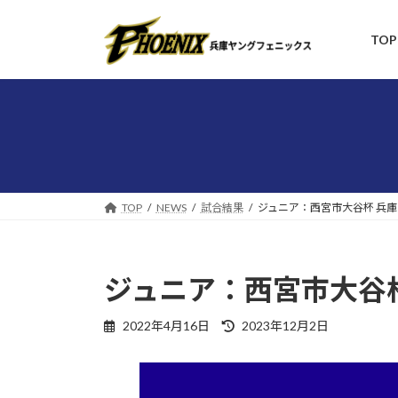
コ
ナ
ン
ビ
TOP
テ
ゲ
ン
ー
ツ
シ
へ
ョ
ス
ン
キ
に
ッ
移
プ
動
TOP
NEWS
試合結果
ジュニア：西宮市大谷杯 兵庫
ジュニア：西宮市大谷杯
最
2022年4月16日
2023年12月2日
終
更
新
日