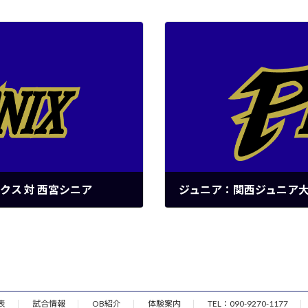
クス 対 西宮シニア
2022年5月3日
表
試合情報
OB紹介
体験案内
TEL：090-9270-1177