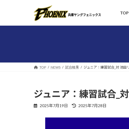
コ
ナ
ン
ビ
TOP
テ
ゲ
ン
ー
ツ
シ
へ
ョ
ス
ン
キ
に
ッ
移
プ
動
TOP
NEWS
試合結果
ジュニア：練習試合_対 池田リ
ジュニア：練習試合_対 
最
2025年7月19日
2025年7月28日
終
更
新
日