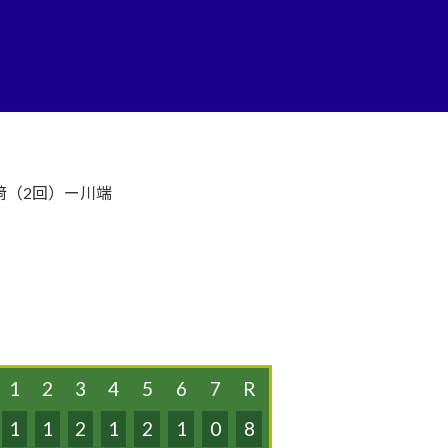
﨑（2回）ー川端
1
2
3
4
5
6
7
R
1
1
2
1
2
1
0
8